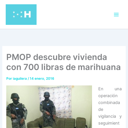
Ir
al
contenido
PMOP descubre vivienda
con 700 libras de marihuana
Por
iaguilera
/
14 enero, 2016
En una
operación
combinada
de
vigilancia y
seguimient