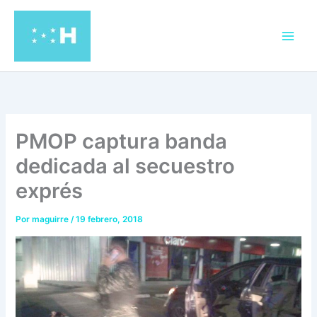
Ir
al
contenido
PMOP captura banda
dedicada al secuestro
exprés
Por
maguirre
/
19 febrero, 2018