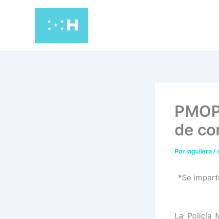
Ir
al
contenido
PMOP 
de co
Por
iaguilera
/
*Se impart
La Policía 