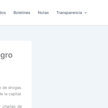
dos
Boletines
Notas
Transparencia
igro
o de drogas.
e la capital.
r charlas
de