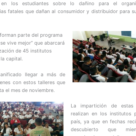
a en los estudiantes sobre lo dañino para el organ
as fatales que dañan al consumidor y distribuidor para su
 forman parte del progra
ma
 se vive mejor” que abarcará
zación de 45 institutos
la capital.
lanificado llegar a más de
venes con estos talleres que
ta el mes de noviembre.
La impartición de esta
realizan en los institutos 
país, ya que en fechas rec
descubierto que mi