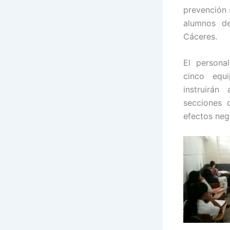
prevención 
alumnos del
Cáceres.
El person
cinco equi
instruirá
secciones 
efectos neg