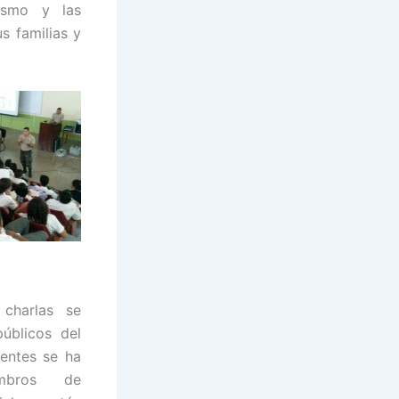
ismo y las
s familias y
s
charlas se
públicos del
ientes se ha
embros de