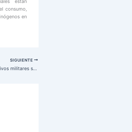
iales están
 el consumo,
cinógenos en
SIGUIENTE
Más de 400 efectivos militares son formados en planes de acción y Derechos Humanos