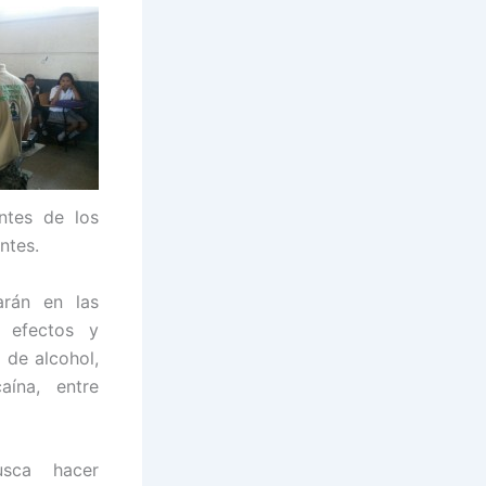
ntes de los
ntes.
rán en las
, efectos y
 de alcohol,
aína, entre
sca hacer