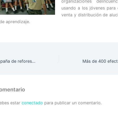
organizaciones delincuenc
usando a los jóvenes para
venta y distribución de alu
 de aprendizaje.
Iniciará gran campaña de reforestación en el Parque Nacional Jeannette Kawas
comentario
debes estar
conectado
para publicar un comentario.