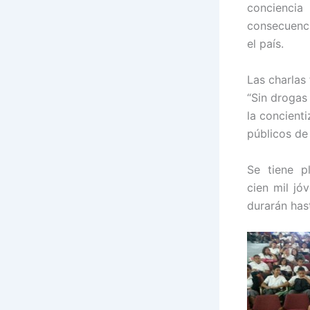
concienci
consecuenci
el país.
Las charlas
“Sin drogas
la concienti
públicos de 
Se tiene p
cien mil jó
durarán has