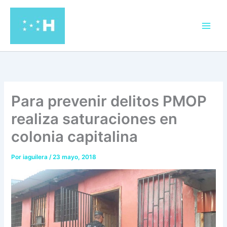
Ir
al
contenido
Para prevenir delitos PMOP
realiza saturaciones en
colonia capitalina
Por
iaguilera
/
23 mayo, 2018