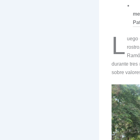
Pa
me
Pa
L
uego 
rostr
Ramó
durante tres
sobre valores