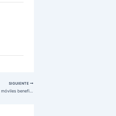
SIGUIENTE
Brigadas médicas móviles benefician a hondureños en ocho departamentos