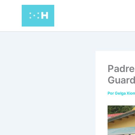
Ir
al
contenido
Padre
Guard
Por
Gelga Xiom