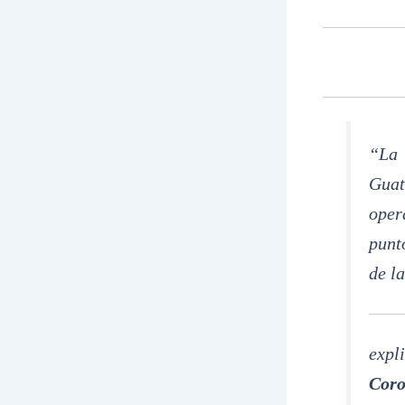
“La 
Gua
oper
punt
de l
exp
Coro