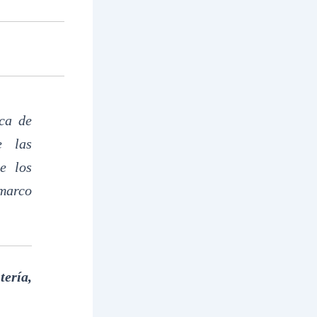
ica de
e las
e los
 marco
ería,