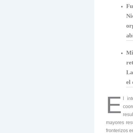
Fu
Ni
or
ab
Mi
re
La
el
E
l in
coor
resu
mayores resu
fronterizos e