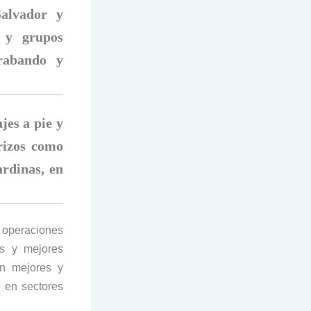
alvador y
s y grupos
trabando y
jes a pie y
erizos como
ardinas, en
 operaciones
es y mejores
en mejores y
o en sectores