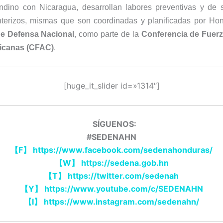
dino con Nicaragua, desarrollan labores preventivas y de 
onterizos, mismas que son coordinadas y planificadas por Hon
de Defensa Nacional
, como parte de la
Conferencia de Fuer
icanas (CFAC)
.
[huge_it_slider id=»1314″]
SÍGUENOS:
#SEDENAHN
【
F
】
https://www.facebook.com/sedenahonduras/
【
W
】
https://sedena.gob.hn
【
T
】
https://twitter.com/sedenah
【
Y
】
https://www.youtube.com/c/SEDENAHN
【
I
】
https://www.instagram.com/sedenahn/