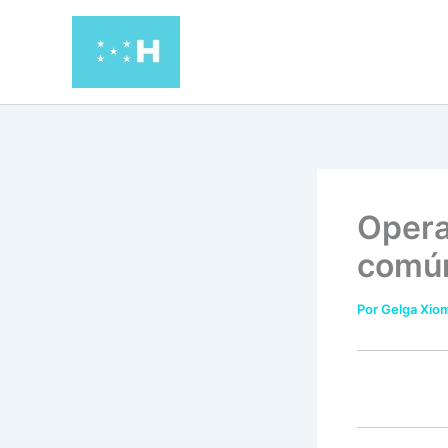
Ir
al
contenido
Opera
común
Por
Gelga Xiom