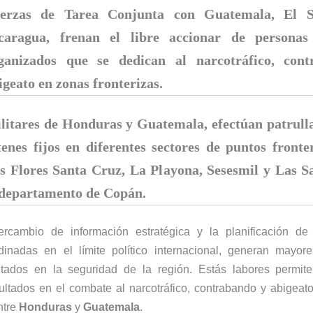
erzas de Tarea Conjunta con Guatemala, El S
caragua, frenan el libre accionar de persona
ganizados que se dedican al
narcotráfico, con
igeato en zonas fronterizas.
litares de Honduras y Guatemala, efectúan patrulla
tenes fijos en diferentes sectores de puntos front
s Flores Santa Cruz, La Playona, Sesesmil y Las S
 departamento de Copán.
tercambio de información estratégica y la planificación de
dinadas en el límite político internacional, generan mayor
ltados en la seguridad de la región. Estás labores permit
ltados en el combate al narcotráfico, contrabando y abigeat
ntre
Honduras
y
Guatemala
.