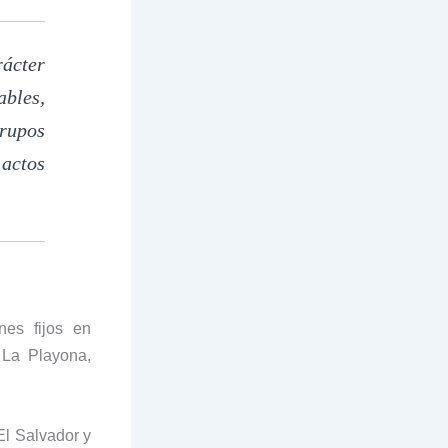
rácter
bles,
rupos
actos
nes fijos en
 La Playona,
l Salvador y