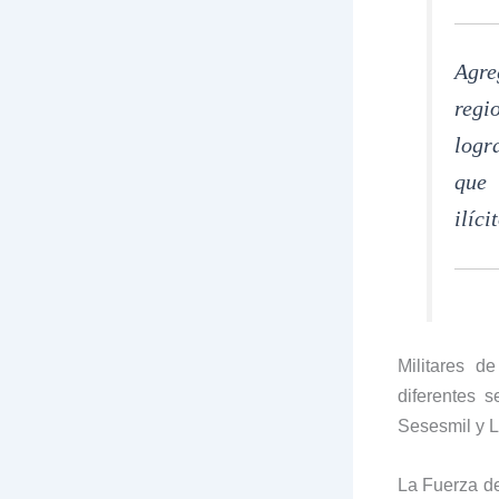
Agre
regi
logr
que 
ilíci
Militares d
diferentes 
Sesesmil y L
La Fuerza d