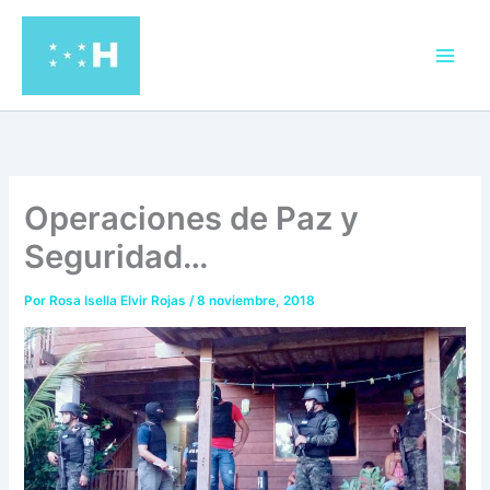
Ir
al
contenido
Operaciones de Paz y
Seguridad…
Por
Rosa Isella Elvir Rojas
/
8 noviembre, 2018