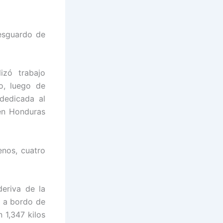
esguardo de
izó trabajo
o, luego de
 dedicada al
en Honduras
enos, cuatro
deriva de la
e a bordo de
 1,347 kilos