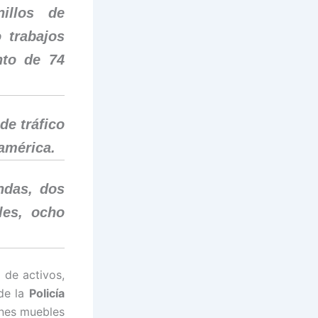
nillos de
 trabajos
nto de 74
de tráfico
américa.
ndas, dos
les, ocho
 de activos,
de la
Policía
enes muebles