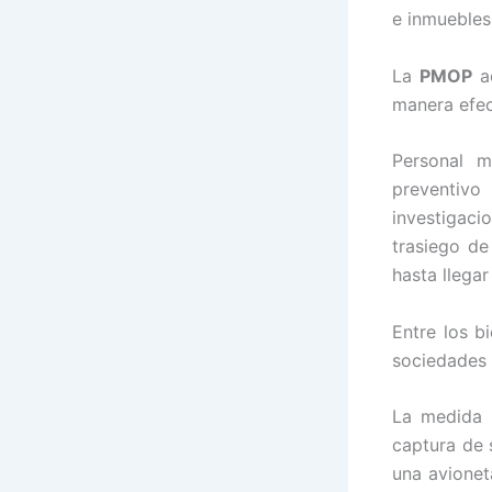
e inmuebles
La
PMOP
ac
manera efec
Personal m
preventivo
investigaci
trasiego d
hasta llega
Entre los b
sociedades 
La medida d
captura de 
una avionet