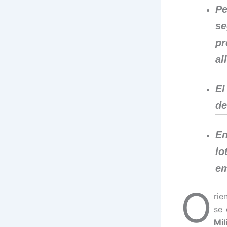
Pe
se
pr
al
El
de
En
lo
em
O
rie
se 
Mil