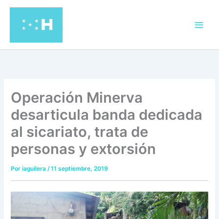
Ir
al
contenido
Operación Minerva
desarticula banda dedicada
al sicariato, trata de
personas y extorsión
Por
iaguilera
/
11 septiembre, 2019