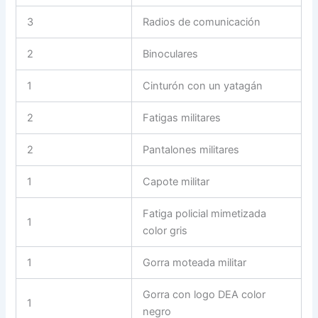
3
Radios de comunicación
2
Binoculares
1
Cinturón con un yatagán
2
Fatigas militares
2
Pantalones militares
1
Capote militar
Fatiga policial mimetizada
1
color gris
1
Gorra moteada militar
Gorra con logo DEA color
1
negro