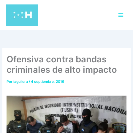
Ir
al
contenido
Ofensiva contra bandas
criminales de alto impacto
Por
iaguilera
/
4 septiembre, 2019