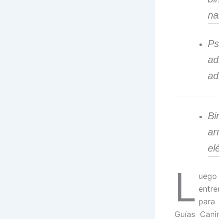
na
Ps
ad
ad
Bi
ar
el
L
uego 
entre
para
Guías Cani