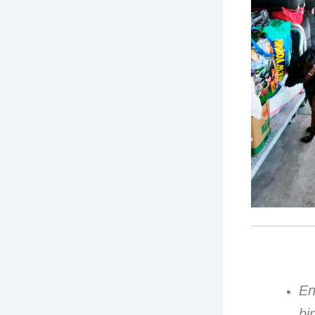
En
bi