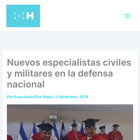
Ir
al
contenido
Nuevos especialistas civiles
y militares en la defensa
nacional
Por
Rosa Isella Elvir Rojas
/
5 diciembre, 2018