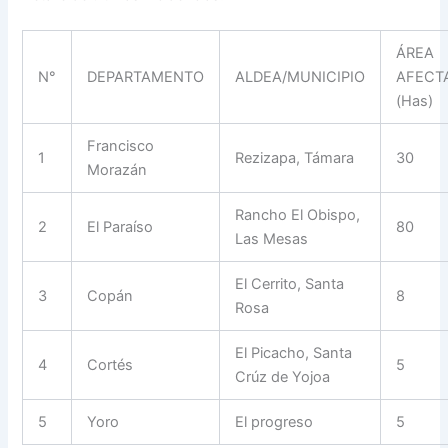
ÁREA
N°
DEPARTAMENTO
ALDEA/MUNICIPIO
AFECT
(Has)
Francisco
1
Rezizapa, Támara
30
Morazán
Rancho El Obispo,
2
El Paraíso
80
Las Mesas
El Cerrito, Santa
3
Copán
8
Rosa
El Picacho, Santa
4
Cortés
5
Crúz de Yojoa
5
Yoro
El progreso
5