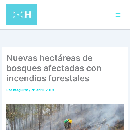
Ir
al
contenido
Nuevas hectáreas de
bosques afectadas con
incendios forestales
Por
maguirre
/
26 abril, 2019