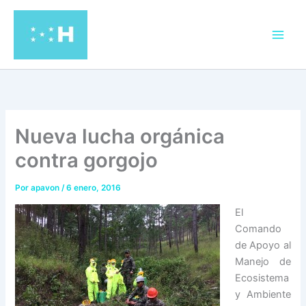
Ir
al
contenido
Nueva lucha orgánica
contra gorgojo
Por
apavon
/
6 enero, 2016
El
Comando
de Apoyo al
Manejo de
Ecosistema
y Ambiente