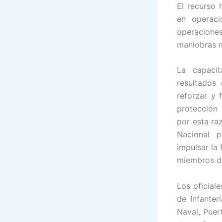
El recurso 
en operaci
operacione
maniobras m
La capacit
resultados
reforzar y 
protección 
por esta ra
Nacional p
impulsar la
miembros de
Los oficial
de Infanter
Naval, Puer