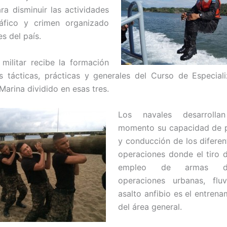
ra disminuir las actividades
ráfico y crimen organizado
s del país.
 militar recibe la formación
s tácticas, prácticas y generales del Curso de Especial
Marina dividido en esas tres.
Los navales d
esarroll
momento su capacidad de p
y conducción de los diferen
operaciones donde el tiro d
empleo de armas d
operaciones urbanas, flu
asalto anfibio es el entrena
del área general.