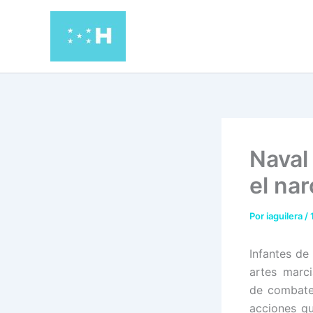
Ir
al
contenido
Naval
el nar
Por
iaguilera
/
Infantes de
artes marci
de combate,
acciones qu