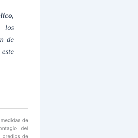
lico,
 los
ón de
 este
 medidas de
ontagio del
 predios de