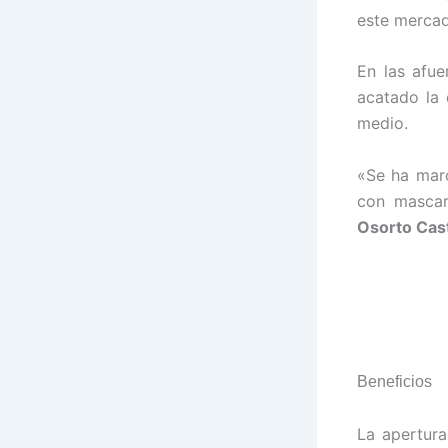
este mercad
En las afue
acatado la 
medio.
«Se ha mar
con mascari
Osorto Cast
Beneficios
La apertura 