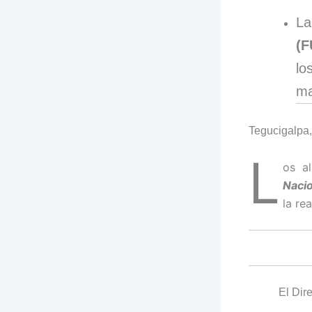
L
(F
lo
ma
Tegucigalpa,
L
os a
Nacio
la re
El Dir