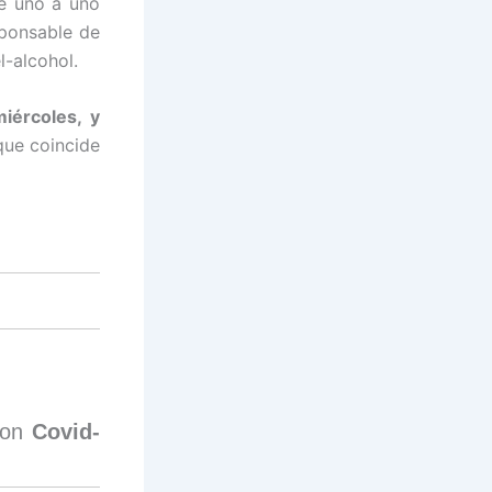
ue uno a uno
sponsable de
l-alcohol.
miércoles, y
que coincide
con
Covid-