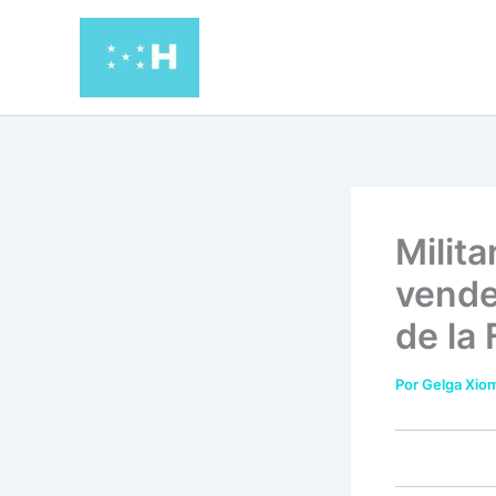
Ir
al
contenido
Milita
vende
de la 
Por
Gelga Xiom