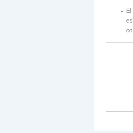
El
es
co