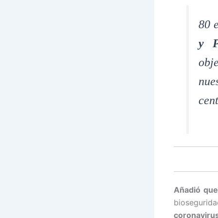
80 
y P
obj
nue
cen
Añadió que
biosegurid
coronaviru