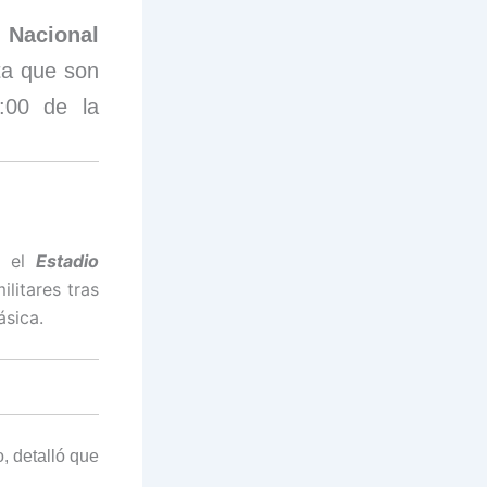
 Nacional
ta que son
6:00 de la
y el
Estadio
litares tras
ásica.
, detalló que