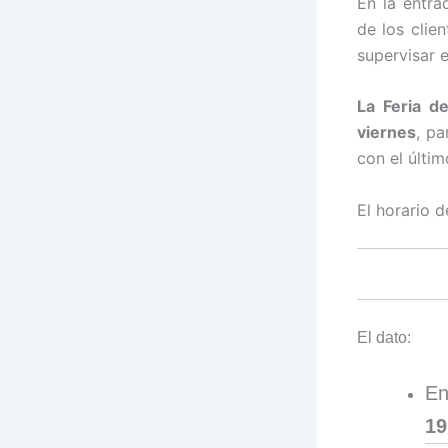
En la entra
de los clie
supervisar 
La Feria de
viernes
, pa
con el últi
El horario 
El dato:
En
19