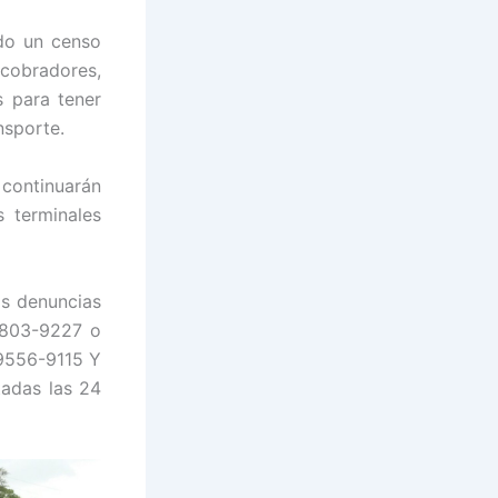
do un censo
bradores,
 para tener
nsporte.
tinuarán
 terminales
as denuncias
 9803-9227 o
 9556-9115 Y
tadas las 24