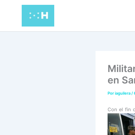
Ir
al
contenido
Milit
en Sa
Por
iaguilera
/
Con el fin 