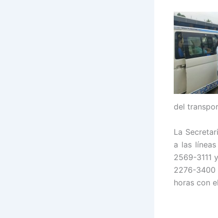
del transpo
La Secretar
a las línea
2569-3111 y
2276-3400 e
horas con e