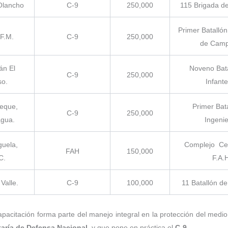
 Olancho
C-9
250,000
115 Brigada de
Primer Batallón 
 F.M.
C-9
250,000
de Camp
án El
Noveno Bat
C-9
250,000
so.
Infante
eque,
Primer Bat
C-9
250,000
gua.
Ingenie
uela,
Complejo Cen
FAH
150,000
C.
F.A.
Valle.
C-9
100,000
11 Batallón de
apacitación forma parte del manejo integral en la protección del med
taría de Defensa Nacional
, y que pone en práctica el
C-9
.