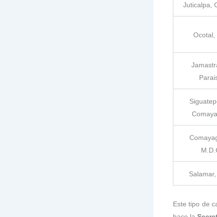
Juticalpa,
Ocotal,
Jamastr
Parai
Siguatep
Comaya
Comayag
M.D.
Salamar, 
Este tipo de c
hace la
Secre