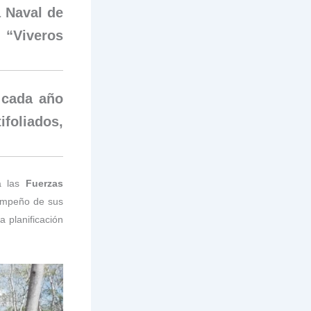
a Naval de
“Viveros
 cada año
foliados,
a las
Fuerzas
sempeño de sus
a planificación