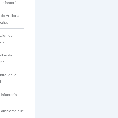
 Infantería.
de Artillería
aña.
allón de
ría.
allón de
ría.
tral de la
H.
 Infantería.
io ambiente que