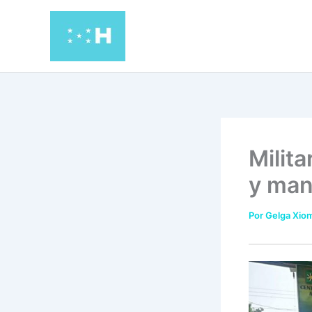
Ir
al
contenido
Milit
y man
Por
Gelga Xiom