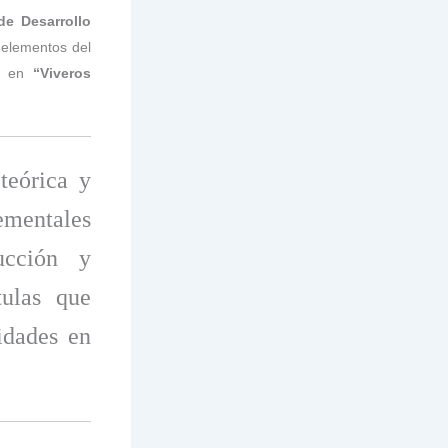
de Desarrollo
 elementos del
ón en
“Viveros
teórica y
ementales
ucción y
ulas que
idades en