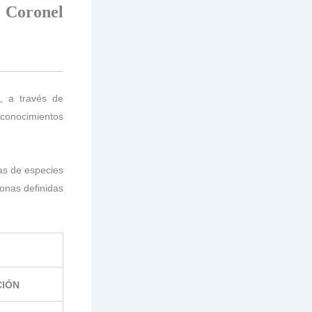
 Coronel
)
, a través de
conocimientos
as de especies
zonas definidas
CIÓN