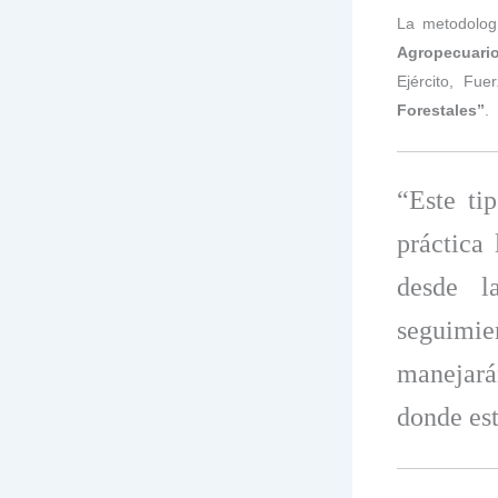
La metodolog
Agropecuari
Ejército, Fu
Forestales”
.
“Este ti
práctica
desde l
seguimi
manejará
donde es