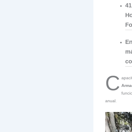
41
H
Fo
En
má
co
C
apac
Arma
funci
anual.