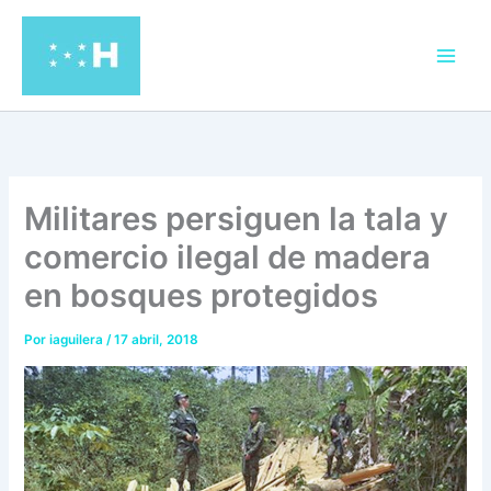
Ir
al
contenido
Militares persiguen la tala y
comercio ilegal de madera
en bosques protegidos
Por
iaguilera
/
17 abril, 2018