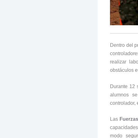
Dentro del p
controladore
realizar la
obstáculos e
Durante 12 s
alumnos se 
controlador, 
Las
Fuerza
capacidades 
modo seguro