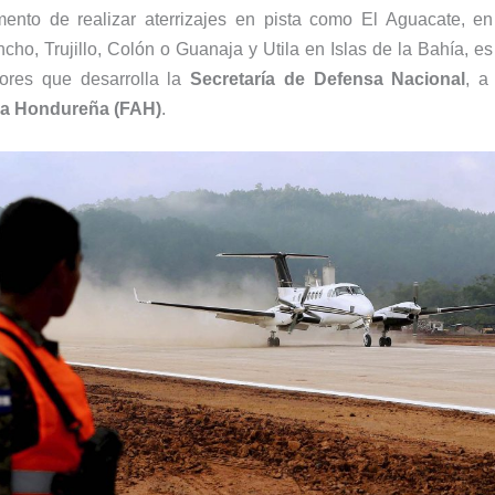
ento de realizar aterrizajes en pista como El Aguacate, e
cho, Trujillo, Colón o Guanaja y Utila en Islas de la Bahía, e
bores que desarrolla la
Secretaría de Defensa Nacional
, a
ea Hondureña (FAH)
.