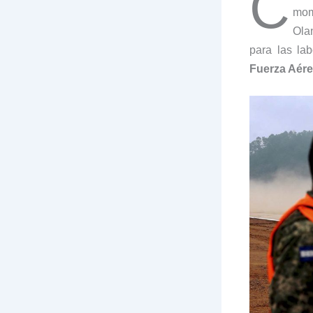
C
mom
Olan
para las la
Fuerza Aér