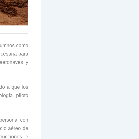
alumnos como
ecesaria para
 aeronaves y
ado a que los
logía piloto
 personal con
acio aéreo de
trucciones e