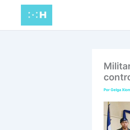
Ir
al
contenido
Milit
contr
Por
Gelga Xiom