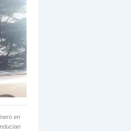
inero en
onducían