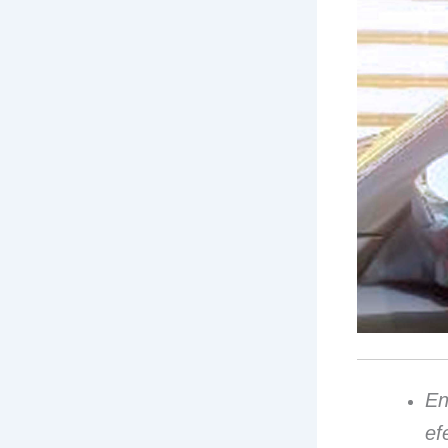
En
ef