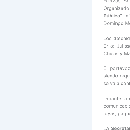
Fuerzas Ar
Organizad
Público
” i
Domingo M
Los detenid
Erika Julis
Chicas y Ma
El portavo
siendo requ
se va a con
Durante la 
comunicació
joyas, paqu
La
Secreta