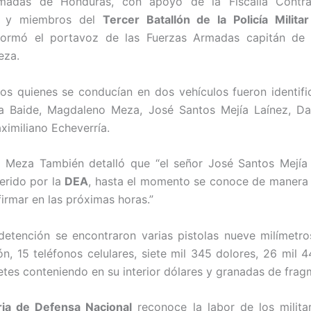
madas de Honduras, con apoyo de la Fiscalía Contr
o y miembros del
Tercer Batallón de la Policía Milita
nformó el portavoz de las Fuerzas Armadas capitán de 
eza.
os quienes se conducían en dos vehículos fueron identi
sa Baide, Magdaleno Meza, José Santos Mejía Laínez, Da
ximiliano Echeverría.
z Meza También detalló que “el señor José Santos Mejía 
erido por la
DEA
, hasta el momento se conoce de manera 
firmar en las próximas horas.”
detención se encontraron varias pistolas nueve milímetro
n, 15 teléfonos celulares, siete mil 345 dolores, 26 mil 4
etes conteniendo en su interior dólares y granadas de frag
ria de Defensa Nacional
reconoce la labor de los milita