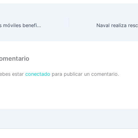
Brigadas médicas móviles benefician a hondureños en ocho departamentos
comentario
debes estar
conectado
para publicar un comentario.