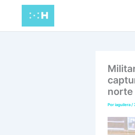
Ir
al
contenido
Milit
captu
norte
Por
iaguilera
/