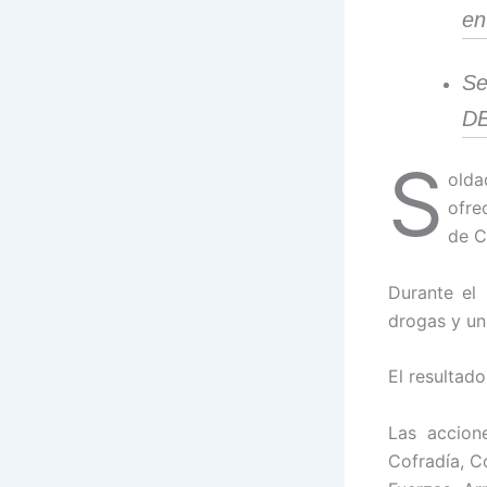
en
Se
D
S
old
ofre
de C
Durante el 
drogas y un
El resultado
Las accion
Cofradía, Co