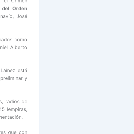
a el Crimen
r del Orden
navío, José
ficados como
niel Alberto
Laínez está
preliminar y
s, radios de
45 lempiras,
mentación.
res que con