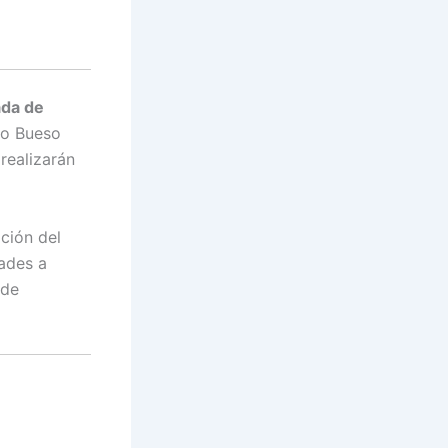
ada de
io Bueso
realizarán
ación del
ades a
 de