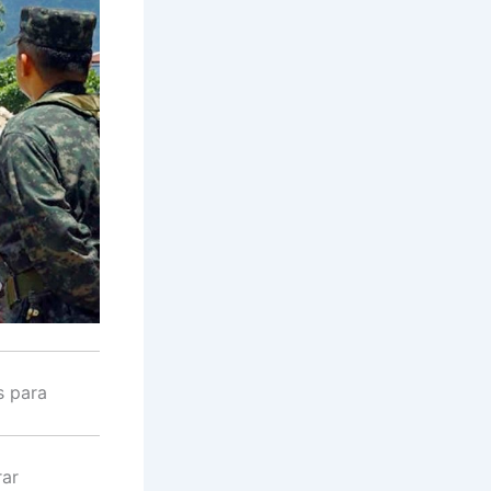
s para
rar