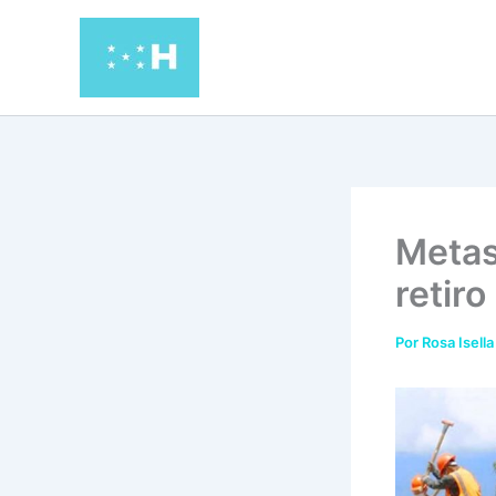
Ir
al
contenido
Metas
retir
Por
Rosa Isella