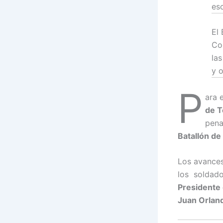
es
El 
Co
la
y 
P
ara 
de T
pena
Batallón de
Los avances
los soldado
Presidente
Juan Orlan