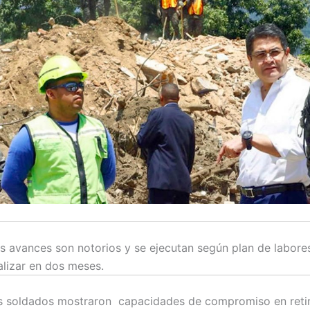
s avances son notorios y se ejecutan según plan de labore
alizar en dos meses.
s soldados mostraron capacidades de compromiso en reti