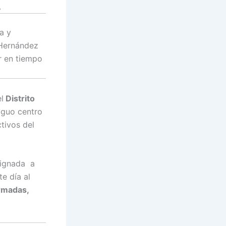
.
a y
 Hernández
r en tiempo
l
Distrito
iguo centro
tivos del
signada a
te día al
rmadas,