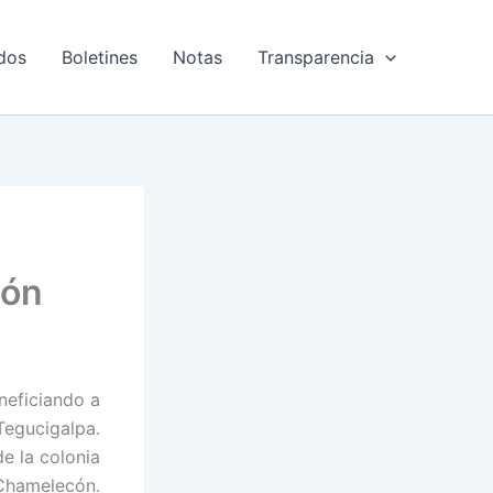
dos
Boletines
Notas
Transparencia
cón
neficiando a
Tegucigalpa.
e la colonia
 Chamelecón.