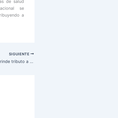
as de salud
acional se
ribuyendo a
SIGUIENTE
Fuerzas Armadas rinde tributo a la Virgen, Santa María de Suyapa