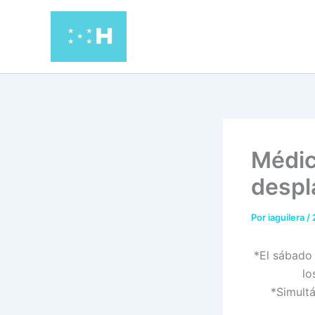
Ir
al
contenido
Médic
despl
Por
iaguilera
/
*El sábado 
lo
*Simultá