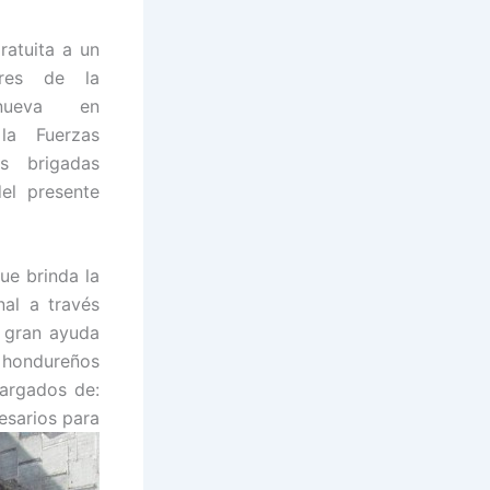
atuita a un
res de la
anueva en
la Fuerzas
s brigadas
del presente
ue brinda la
nal a través
e gran ayuda
ndureños
argados de:
esarios para