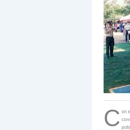
C
on 
con
pobl