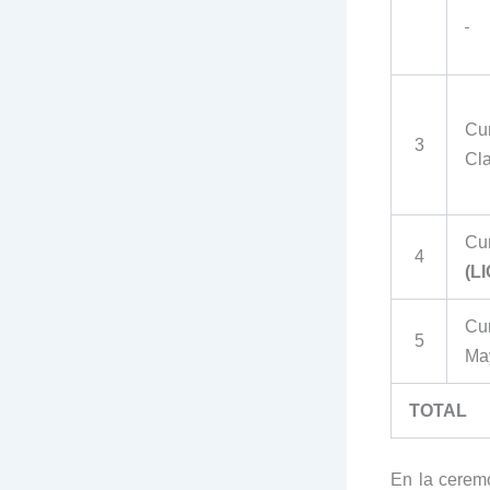
Cur
3
Cla
Cu
4
(L
Cur
5
Ma
TOTAL
En la cerem