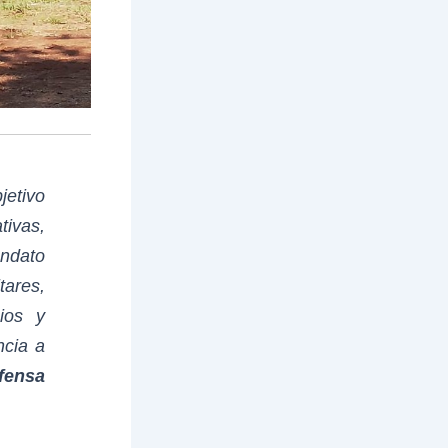
jetivo
tivas,
ndato
tares,
ios y
ncia a
fensa