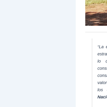
“La 
estr
lo 
cons
cons
valo
los
Naci