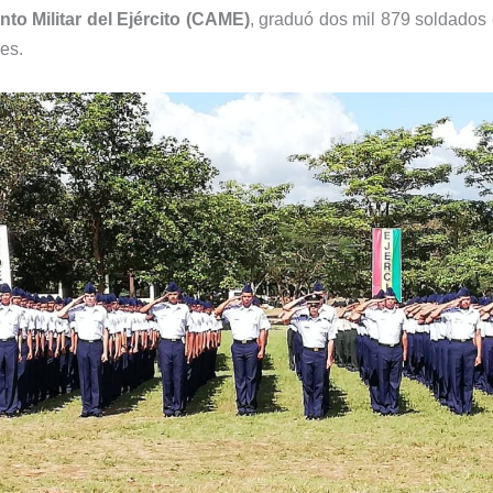
to Militar del Ejército (CAME)
, graduó dos mil 879 soldados 
es.