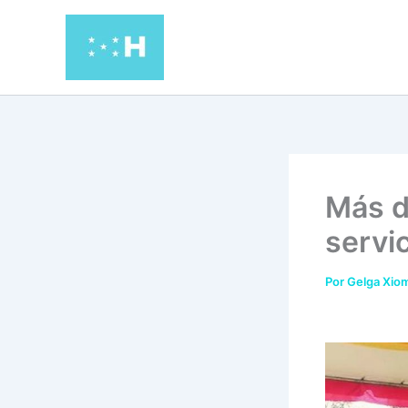
Ir
al
contenido
Más d
servic
Por
Gelga Xiom