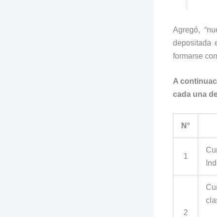
Agregó, “nu
depositada e
formarse como
A continuac
cada una de
N°
Cur
1
Ind
Cur
cla
2