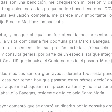
gadas son una bendición, me chequearon mi presión y d
os tengo bien, no andan preguntando si uno tiene o no COV
una evaluación completa, me parece muy importante l
ijo Ernesto Martínez, un paciente.
ctor, y aunque al igual no fue atendida por presentar s
, la visita domiciliaria fue oportuna para Marcia Banegas,
bió el chequeo de su presión arterial, frecuencia re
 y consulta general por parte de un especialista que integr
i-Covid19 que impulsa el Gobierno desde el pasado 15 de j
gadas médicas son de gran ayuda, durante toda esta pan
i casa por temor, hoy que pasaron estos héroes decidí abr
para que me chequearan mi presión arterial y me la encontra
aba”, dijo Banegas, residente de la colonia Santa María.
ayor comentó que se ahorró un dinerito por la consulta grat