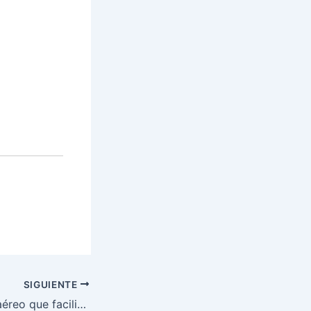
SIGUIENTE
Habilitan puente aéreo que facilita el comercio y salud de la comunidad misquita