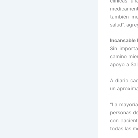
clínicas u
medicament
también me
salud”, agre
Incansable 
Sin importa
camino mien
apoyo a Sal
A diario ca
un aproxima
“La mayoría
personas d
con pacient
todas las m