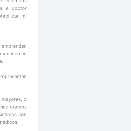
e valen los
, el doctor
abilizar mi
io emprenden
ermanecen en
a.
 representan
s mayores, o
encontramos
sistimos con
 médicos.