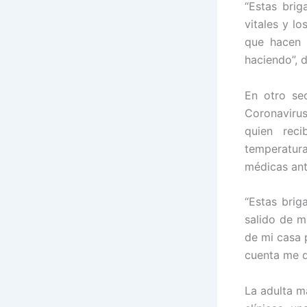
“Estas bri
vitales y l
que hacen 
haciendo”, d
En otro se
Coronavirus
quien reci
temperatura
médicas ant
“Estas bri
salido de m
de mi casa 
cuenta me d
La adulta m