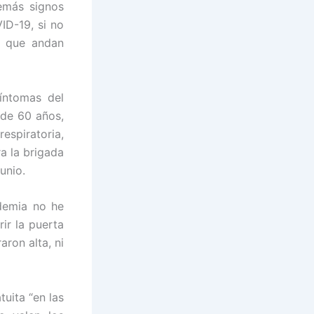
emás signos
ID-19, si no
o que andan
íntomas del
 de 60 años,
spiratoria,
a la brigada
unio.
demia no he
ir la puerta
ron alta, ni
uita “en las