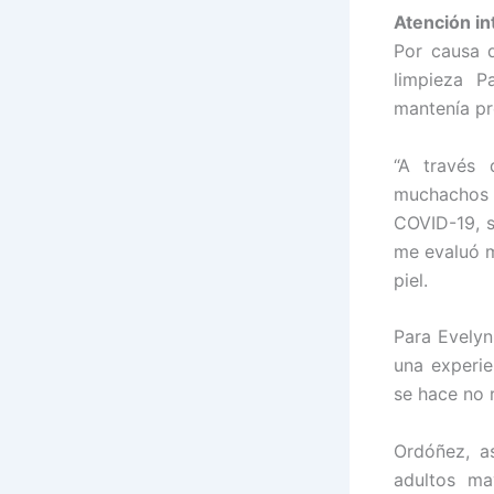
Atención in
Por causa d
limpieza P
mantenía pr
“A través
muchachos 
COVID-19, 
me evaluó m
piel.
Para Evelyn
una experie
se hace no 
Ordóñez, a
adultos ma