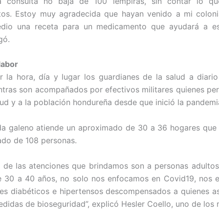
na consulta no baja de 100 lempiras, sin contar lo qu
os. Estoy muy agradecida que hayan venido a mi colonia
dio una receta para un medicamento que ayudará a est
gó.
labor
r la hora, día y lugar los guardianes de la salud a diar
tras son acompañados por efectivos militares quienes p
ud y a la población hondureña desde que inició la pandemi
da galeno atiende un aproximado de 30 a 36 hogares que
do de 108 personas.
 de las atenciones que brindamos son a personas adulto
e 30 a 40 años, no solo nos enfocamos en Covid19, nos 
es diabéticos e hipertensos descompensados a quienes a
edidas de bioseguridad”, explicó Hesler Coello, uno de los