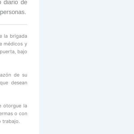
 diario de
 personas.
e la brigada
de médicos y
puerta, bajo
razón de su
 que desean
e otorgue la
fermas o con
 trabajo.