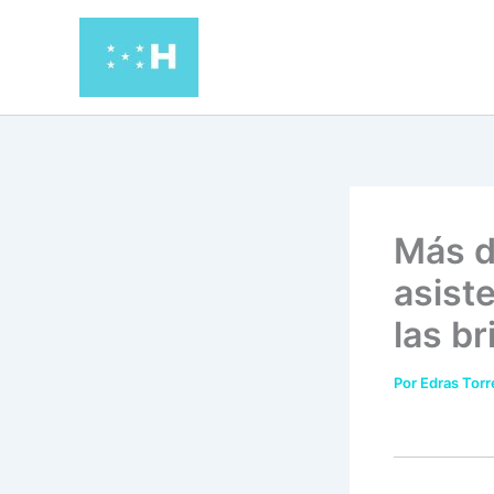
Ir
al
contenido
Más d
asist
las b
Por
Edras Tor