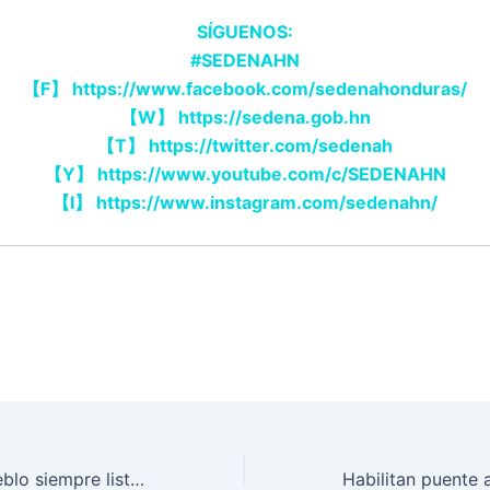
SÍGUENOS:
#SEDENAHN
【
F
】
https://www.facebook.com/sedenahonduras/
【
W
】
https://sedena.gob.hn
【
T
】
https://twitter.com/sedenah
【
Y
】
https://www.youtube.com/c/SEDENAHN
【
I
】
https://www.instagram.com/sedenahn/
Soldados del pueblo siempre listos para auxiliar a la población