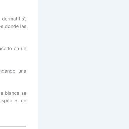
ermatitis”,
os donde las
cerlo en un
indando una
pa blanca se
spitales en