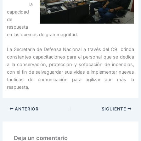
la
capacidad
de
respuesta
en las quemas de gran magnitud.
La Secretaria de Defensa Nacional a través del C9 brinda
constantes capacitaciones para el personal que se dedica
a la conservación, protección y sofocación de incendios,
con el fin de salvaguardar sus vidas e implementar nuevas
tácticas de comunicación para agilizar aun más la
respuesta.
ANTERIOR
SIGUIENTE
Deja un comentario