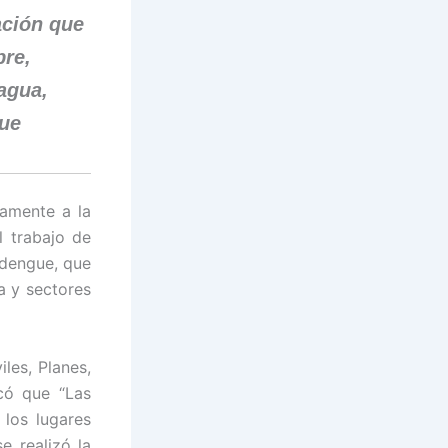
ación que
bre,
agua,
que
tamente a la
l trabajo de
 dengue, que
ia y sectores
les, Planes,
có que “Las
 los lugares
 realizó la