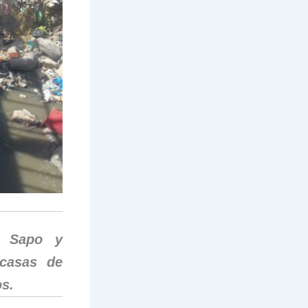
l Sapo y
 casas de
os.