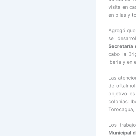
visita en c
en pilas y 
Agregó que 
se desarr
Secretaría
cabo la Bri
Iberia y en 
Las atencio
de oftalmol
objetivo es
colonias: I
Torocagua, 
Los trabaj
Municipal d