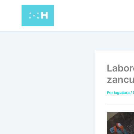
Ir
al
contenido
Labor
zanc
Por
iaguilera
/