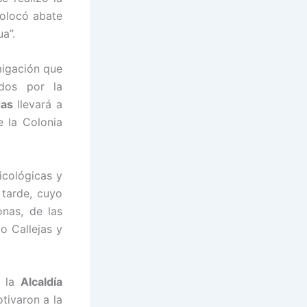
colocó abate
a”.
migación que
dos por la
das
llevará a
e la Colonia
icológicas y
 tarde, cuyo
onas, de las
o Callejas y
 la
Alcaldía
tivaron a la