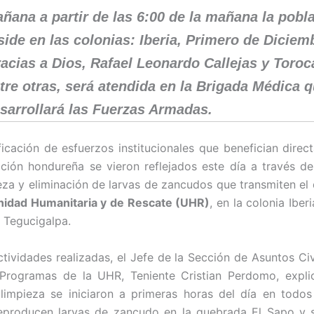
ñana a partir de las 6:00 de la mañana la pobl
side en las colonias: Iberia, Primero de Diciem
acias a Dios, Rafael Leonardo Callejas y Toroc
tre otras, será atendida en la Brigada Médica 
sarrollará las Fuerzas Armadas.
ficación de esfuerzos institucionales que benefician direc
ción hondureña se vieron reflejados este día a través de
eza y eliminación de larvas de zancudos que transmiten el
nidad Humanitaria y de Rescate (UHR)
, en la colonia Iber
 Tegucigalpa.
ctividades realizadas, el Jefe de la Sección de Asuntos Civi
y Programas de la UHR, Teniente Cristian Perdomo, expli
limpieza se iniciaron a primeras horas del día en todos
eproducen larvas de zancudo en la quebrada El Sapo y se