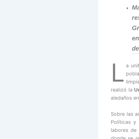
Ma
re
Gr
en
de
L
a uni
pobla
limpi
realizó la
U
aledaños en
Sobre las a
Políticas 
labores de 
donde se r