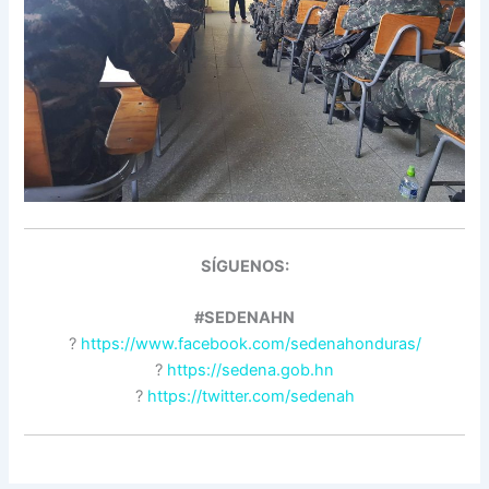
SÍGUENOS:
#SEDENAHN
?
https://www.facebook.com/sedenahonduras/
?
https://sedena.gob.hn
?
https://twitter.com/sedenah