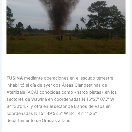
FUSINA
mediante operaciones en el escudo terrestre
inhabilitó el día de ayer dos Áreas Clandestinas de
Aterrizaje (ACÁ) conocidas como «narco pistas» en los
sectores de Wawina en coordenadas N 15°27′ 07.7′ W
84°30’04.7′ y otra en el sector de Llanos de Rapa en
coordenadas N 15° 49’57.5″ W 84° 47′ 11.25″
departamento se Gracias a Dios.