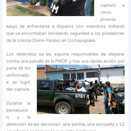
capturó a
cinco
jóvenes
luego de enfrentarse a disparos con miembros militares
que se encontraban brindando seguridad a los pobladores
de la colonia Divino Paraíso en Comayagüela.
Los detenidos se les supone responsables de disparar
contra una patrulla de la
PMOP y tras una rápida acción por
parte de los
uniformado
s se logró
dar captura.
Durante la
persecució
n y la
detención se les decomisó una pistola, una escopeta y 22