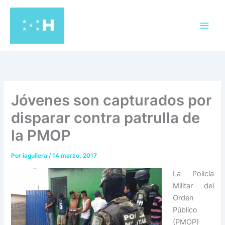
Ir
al
contenido
Jóvenes son capturados por
disparar contra patrulla de
la PMOP
Por
iaguilera
/
14 marzo, 2017
La Policía
Militar del
Orden
Público
(PMOP)