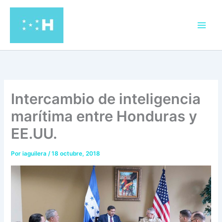
Ir
al
contenido
Intercambio de inteligencia
marítima entre Honduras y
EE.UU.
Por
iaguilera
/
18 octubre, 2018