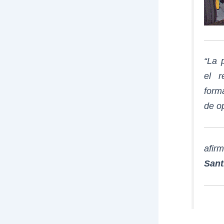
“La 
el 
form
de o
afir
Sant