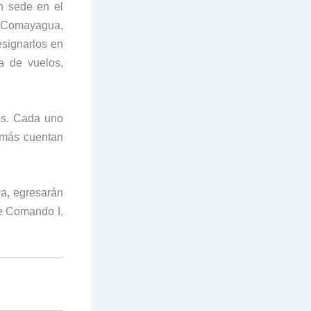
 sede en el
, Comayagua,
esignarlos en
ea de vuelos,
es. Cada uno
emás cuentan
a, egresarán
de Comando I,