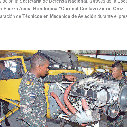
viación la
Secretaría de Defensa Nacional
, a través de la
Escu
la Fuerza Aérea Hondureña “Coronel Gustavo Zerón Cruz
eparación de
Técnicos en Mecánica de Aviación
durante el pre