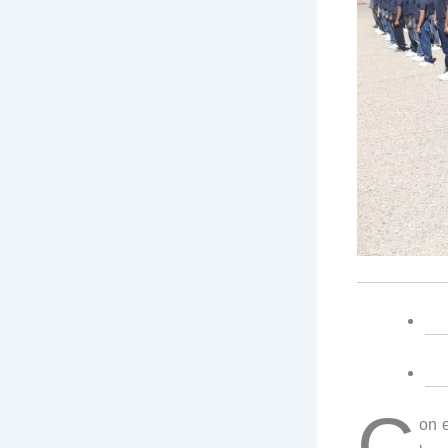
C
on e