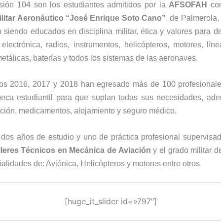
sión 104 son los estudiantes admitidos por la
AFSOFAH
con
litar Aeronáutico “José Enrique Soto Cano”
, de Palmerola
 siendo educados en disciplina militar, ética y valores para d
lectrónica, radios, instrumentos, helicópteros, motores, lín
metálicas, baterías y todos los sistemas de las aeronaves.
ños 2016, 2017 y 2018 han egresado más de 100 profesional
beca estudiantil para que suplan todas sus necesidades, ad
ción, medicamentos, alojamiento y seguro médico.
dos años de estudio y uno de práctica profesional supervisad
lleres Técnicos en Mecánica de Aviación
y el grado militar 
ialidades de: Aviónica, Helicópteros y motores entre otros.
[huge_it_slider id=»797″]