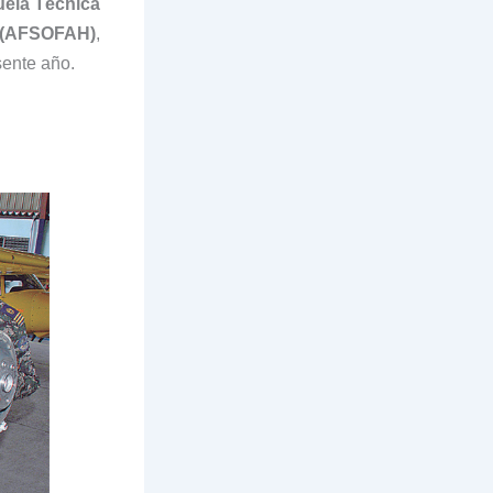
ela Técnica
” (AFSOFAH)
,
sente año.