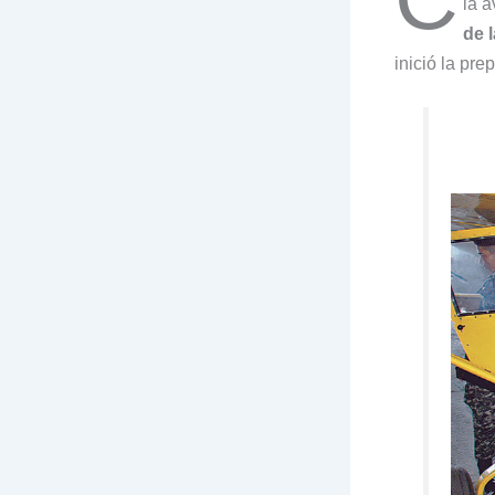
la a
de 
inició la pr