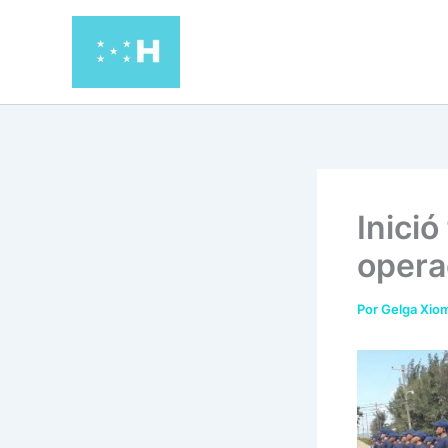
Ir
al
contenido
Inici
opera
Por
Gelga Xiom