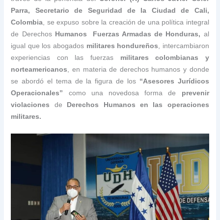
Parra, Secretario de Seguridad de la Ciudad de Cali,
Colombia
, se expuso sobre la creación de una política integral
de Derechos
Humanos Fuerzas Armadas de Honduras,
al
igual que los abogados
militares hondureños
, intercambiaron
experiencias con las fuerzas
militares colombianas y
norteamericanos
, en materia de derechos humanos y donde
se abordó el tema de la figura de los
“Asesores Jurídicos
Operacionales”
como una novedosa forma de
prevenir
violaciones
de
Derechos Humanos en las operaciones
militares.