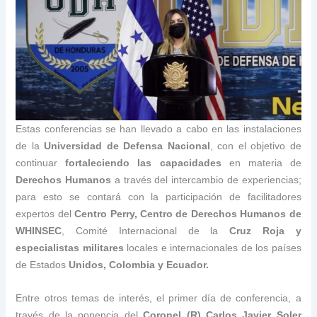
Estas conferencias se han llevado a cabo en las instalaciones
de la
Universidad de Defensa Nacional
, con el objetivo de
continuar
fortaleciendo las capacidades
en materia de
Derechos Humanos
a través del intercambio de experiencias;
para esto se contará con la participación de facilitadores
expertos del
Centro Perry, Centro de Derechos Humanos de
WHINSEC
, Comité Internacional de la
Cruz Roja y
especialistas militares
locales e internacionales de los países
de Estados
Unidos, Colombia y Ecuador.
Entre otros temas de interés, el primer día de conferencia, a
través de la ponencia del
Coronel (R) Carlos Javier Soler