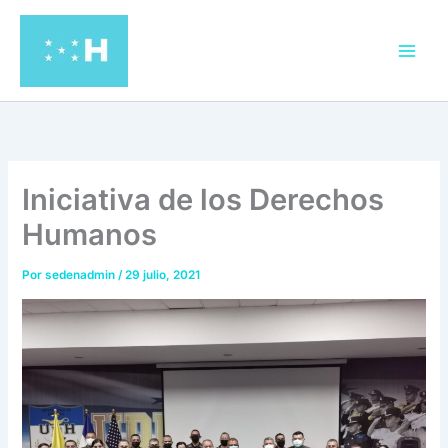
Ir
al
contenido
Iniciativa de los Derechos
Humanos
Por
sedenadmin
/
29 julio, 2021