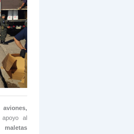
:
aviones,
 apoyo al
as
maletas