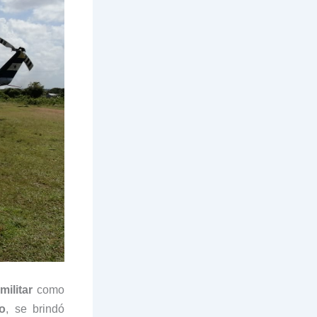
ilitar
como
so
, se brindó