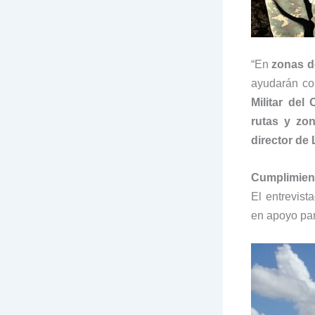
“En
zonas de
ayudarán co
Militar del
rutas y zo
director de
Cumplimien
El entrevis
en apoyo pa