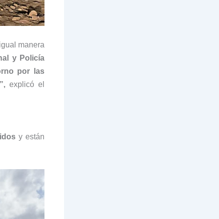
igual manera
nal y Policía
orno por las
”,
explicó el
idos
y están