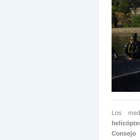
Los medi
helicópt
Consejo 