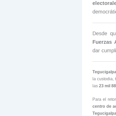
electoral
democráti
Desde que
Fuerzas 
dar cumpl
Tegucigalpa
la custodia, 
las
23 mil 8
Para el reto
centro de a
Tegucigalp