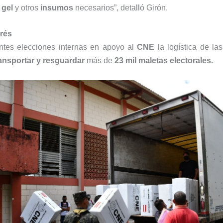
 gel
y otros
insumos
necesarios”, detalló Girón.
erés
entes elecciones internas en apoyo al
CNE
la logística de la
transportar y resguardar
más de
23 mil maletas electorales.