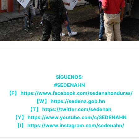
SÍGUENOS:
#SEDENAHN
【F】 https://www.facebook.com/sedenahonduras/
【W】 https://sedena.gob.hn
【T】 https://twitter.com/sedenah
【Y】 https://www.youtube.com/c/SEDENAHN
【I】 https://www.instagram.com/sedenahn/