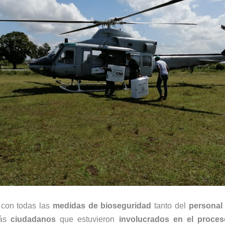
 con todas las
medidas de bioseguridad
tanto del
personal m
más
ciudadanos
que estuvieron
involucrados en el proce