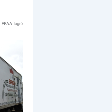
s
FFAA
logró