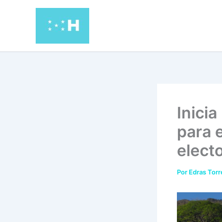
Ir
al
contenido
Inici
para e
electo
Por
Edras Tor