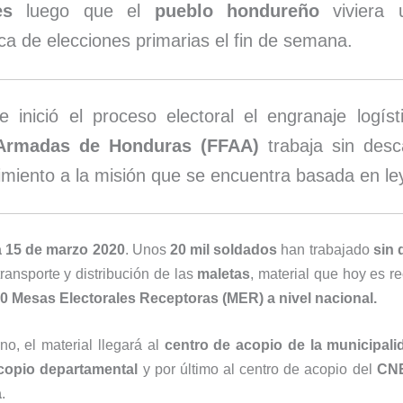
es
luego que el
pueblo hondureño
viviera u
ca de elecciones primarias el fin de semana.
 inició el proceso electoral el engranaje logíst
Armadas de Honduras (FFAA)
trabaja sin des
imiento a la misión que se encuentra basada en le
 15 de marzo 2020
. Unos
20 mil soldados
han trabajado
sin
transporte y distribución de las
maletas
, material que hoy es r
80 Mesas Electorales Receptoras (MER) a nivel nacional.
rno, el material llegará al
centro de acopio de la municipali
copio departamental
y por último al centro de acopio del
CN
a
.