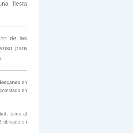
na fiesta
ico de las
canso para
y.
 descanso
en
ecolectado en
dad,
luego al
E
ubicado en