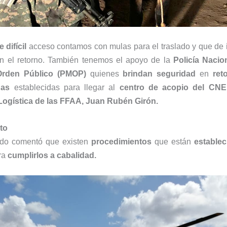
 difícil
acceso contamos con mulas para el traslado y que de 
n el retorno. También tenemos el apoyo de la
Policía Nacio
 Orden Público (PMOP)
quienes
brindan seguridad
en
ret
nas
establecidas para llegar al
centro de acopio del CNE
 Logística de las FFAA, Juan Rubén Girón.
to
tado comentó que existen
procedimientos
que están
establec
ra
cumplirlos a cabalidad.