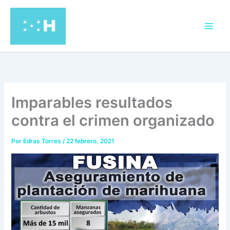
Ir
al
contenido
Imparables resultados
contra el crimen organizado
Por
Edras Torres
/
22 febrero, 2021