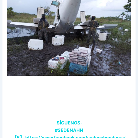
SÍGUENOS:
#SEDENAHN
【
F
】
https://www.facebook.com/sedenahonduras/