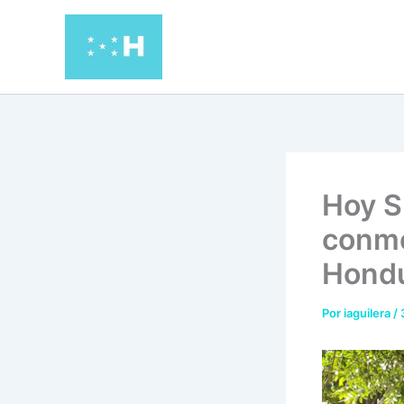
Ir
al
contenido
Hoy S
conme
Hondu
Por
iaguilera
/