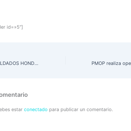
der id=»5″]
FELICIDADES SOLDADOS HONDUREÑOS
comentario
debes estar
conectado
para publicar un comentario.