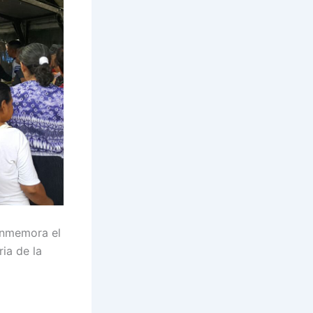
onmemora el
ia de la