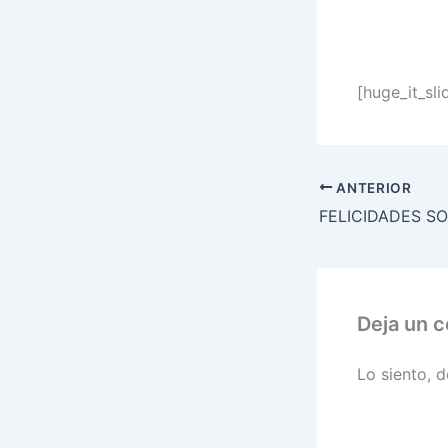
[huge_it_sli
ANTERIOR
Deja un 
Lo siento, 