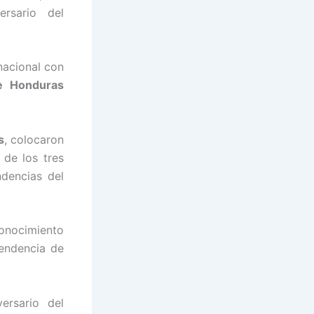
rsario del
nacional con
de Honduras
s
, colocaron
 de los tres
dencias del
conocimiento
pendencia de
ersario del