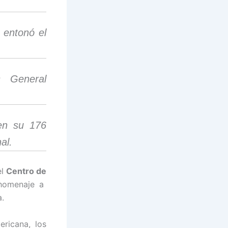
 entonó el
s General
en su 176
al.
el
Centro de
 homenaje a
a.
ricana, los