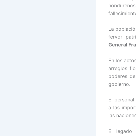
hondureño
fallecimien
La població
fervor pat
General Fr
En los acto
arreglos fl
poderes de
gobierno.
El personal
a las impor
las nacione
El legado 