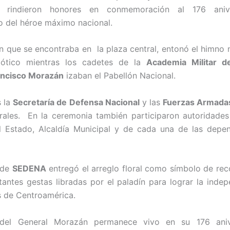
s rindieron honores en conmemoración al 176 anive
to del héroe máximo nacional.
n que se encontraba en la plaza central, entonó el himno 
riótico mientras los cadetes de la
Academia Militar 
ancisco Morazán
izaban el Pabellón Nacional.
s la
Secretaría de Defensa Nacional
y las
Fuerzas Armada
orales. En la ceremonia también participaron autoridades
l Estado, Alcaldía Municipal y de cada una de las depen
 de
SEDENA
entregó el arreglo floral como símbolo de re
tantes gestas libradas por el paladín para lograr la inde
s de Centroamérica.
del General Morazán permanece vivo en su 176 aniv