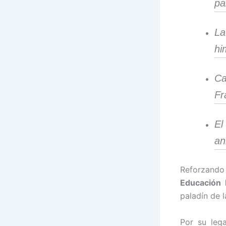
pa
La
hi
Ca
Fr
El
an
Reforzando l
Educación 
paladín de 
Por su leg