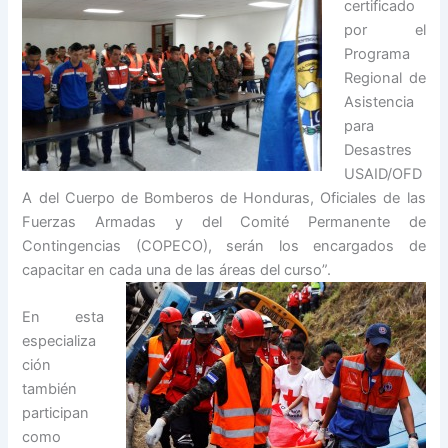
certificado
por el
Programa
Regional de
Asistencia
para
Desastres
USAID/OFD
A del Cuerpo de Bomberos de Honduras, Oficiales de las
Fuerzas Armadas y del Comité Permanente de
Contingencias (COPECO), serán los encargados de
capacitar en cada una de las áreas del c
urso”.
En esta
especializa
ción
también
participan
como