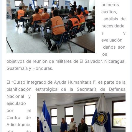
primeros
auxilios,
análisis de
necesidade
s y
evaluación
daños son
los
objetivos de reunión de militares de El Salvador, Nicaragua,
Guatemala y Honduras.
El “Curso Integrado de Ayuda Humanitaria I”, es parte de la
planificación
estratégica de la Secretaría de Defensa
Nacional y
ejecutado
por el
Centro de
Adiestramie
nto de