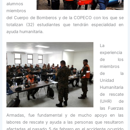
alumnos
miembros
del Cuerpo de Bomberos y de la COPECO con los que se
totalizan (32) estudiantes que tendrán especialidad en
ayuda humanitaria.
La
experiencia
de los
miembros
de la
Unidad
Humanitaria
de rescate
(UHR) de
las Fuerzas
Armadas, fue fundamental y de mucho apoyo en las
labores de rescate y ayuda a las personas que resultaron
afectadas el pasado 5 de febrero en el accidente ocurrido