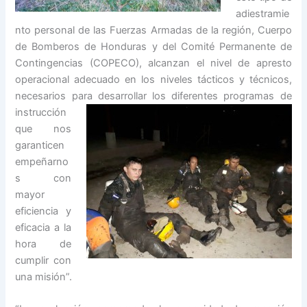
adiestramie
nto personal de las Fuerzas Armadas de la región, Cuerpo
de Bomberos de Honduras y del Comité Permanente de
Contingencias (COPECO), alcanzan el nivel de apresto
operacional adecuado en los niveles tácticos y técnicos,
necesarios para desarrollar los diferentes
programas de
instrucción
que nos
garanticen
empeñarno
s con
mayor
eficiencia y
eficacia a la
hora de
cumplir con
una misión”.