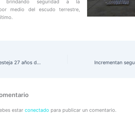
a, brindando seguridad a la
por medio del escudo terrestre,
ítimo.
Hospital Militar festeja 27 años de brindar salud al pueblo hondureño
comentario
debes estar
conectado
para publicar un comentario.