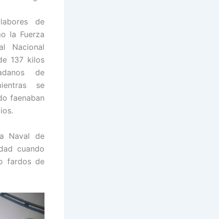
labores de
mo la Fuerza
nal Nacional
de 137 kilos
adanos de
ientras se
do faenaban
ios.
za Naval de
idad cuando
co fardos de