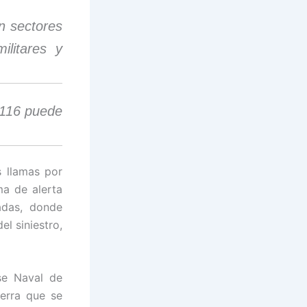
n sectores
ilitares y
y 116 puede
s llamas por
ma de alerta
adas, donde
el siniestro,
se Naval de
erra que se