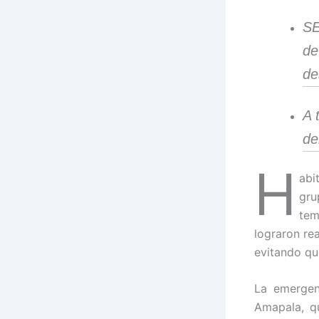
SE
de
de
A 
de
H
abi
gru
tem
lograron rea
evitando qu
La emergen
Amapala, q