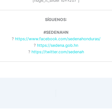
[huge_it_slider id=»207″]
SÍGUENOS:
#SEDENAHN
?
https://www.facebook.com/sedenahonduras/
?
https://sedena.gob.hn
?
https://twitter.com/sedenah