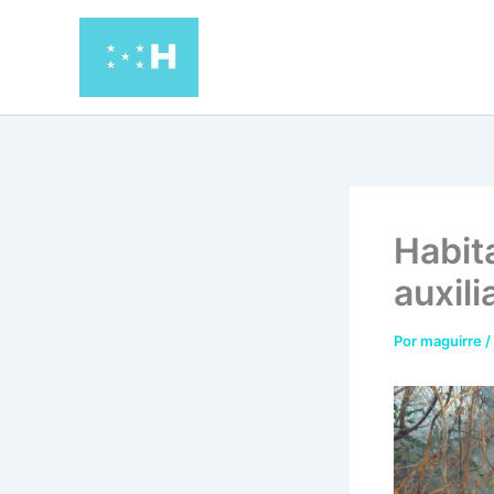
Ir
al
contenido
Habit
auxili
Por
maguirre
/