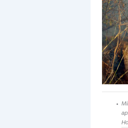
M
ap
Ho