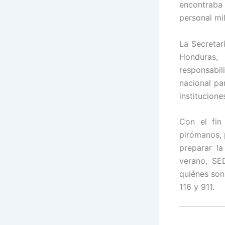
encontraba
personal mil
La Secretar
Honduras,
responsabi
nacional pa
institucione
Con el fin
pirómanos, 
preparar la
verano, SE
quiénes son 
116 y 911.