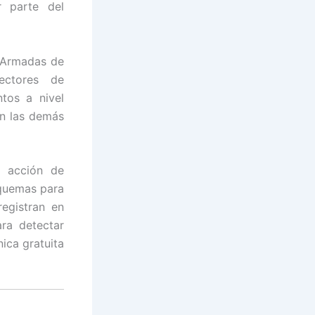
r parte del
s Armadas de
ectores de
tos a nivel
on las demás
a acción de
 quemas para
registran en
ra detectar
nica gratuita