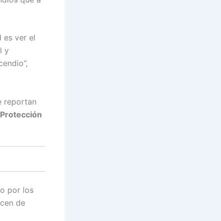
 es ver el
l y
cendio”,
e reportan
 Protección
o por los
ecen de