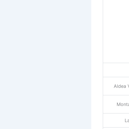
Aldea V
Mont
L