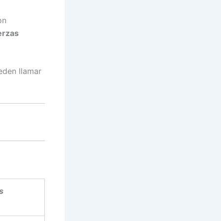
on
erzas
eden llamar
s