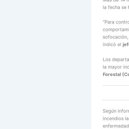
la fecha se 
“Para contr
comportamie
sofocación, 
indicó el
je
Los departa
la mayor in
Forestal (C
Según infor
incendios l
enfermedade