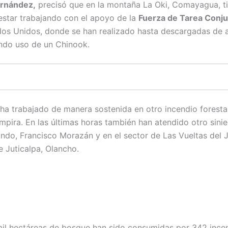
rnández,
precisó que en la montaña La Oki, Comayagua, t
star trabajando con el apoyo de la
Fuerza de Tarea Conj
dos Unidos, donde se han realizado hasta descargadas de 
ndo uso de un Chinook.
ha trabajado de manera sostenida en otro incendio forestal 
mpira. En las últimas horas también han atendido otro sinie
do, Francisco Morazán y en el sector de Las Vueltas del J
e Juticalpa, Olancho.
il hectáreas de bosque han sido consumidas por 342 ince