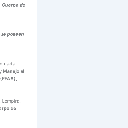
9, Cuerpo de
 que poseen
en seis
 Manejo al
(FFAA),
, Lempira,
erpo de