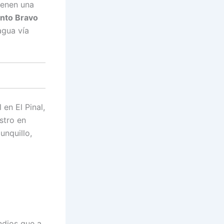
ienen una
unto Bravo
agua vía
en El Pinal,
stro en
unquillo,
ndios que a