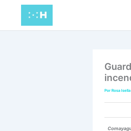
Ir
al
contenido
Guard
incen
Por
Rosa Isella
Comayagua