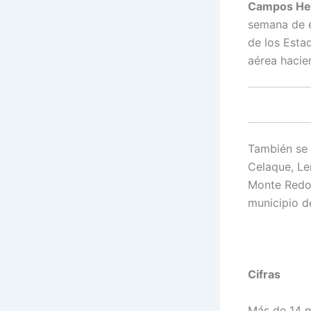
Campos He
semana de e
de los Esta
aérea hacie
También se 
Celaque, Le
Monte Redon
municipio d
Cifras
Más de 14 m