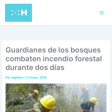
Ir
al
contenido
Guardianes de los bosques
combaten incendio forestal
durante dos días
Por
iaguilera
/
11 mayo, 2018