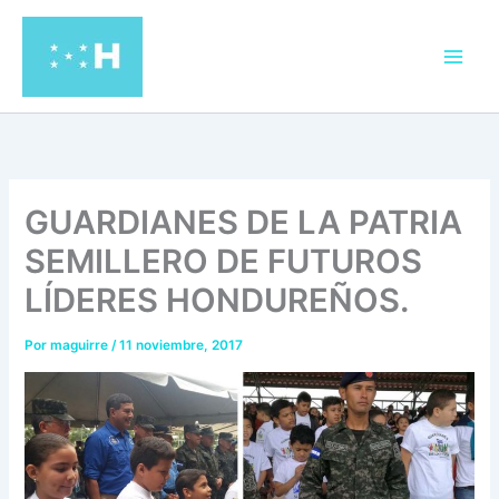
Ir
al
contenido
GUARDIANES DE LA PATRIA
SEMILLERO DE FUTUROS
LÍDERES HONDUREÑOS.
Por
maguirre
/
11 noviembre, 2017