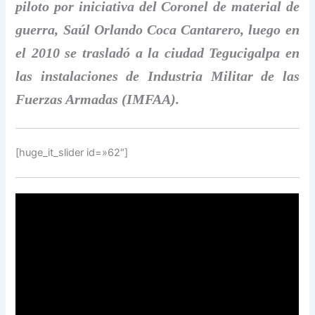
piloto por iniciativa del Coronel de material de
guerra, Saúl Orlando Coca Cantarero, luego en
el 2010 se trasladó a la ciudad Tegucigalpa en
las instalaciones de Industria Militar de las
Fuerzas Armadas (IMFAA).
[huge_it_slider id=»62″]