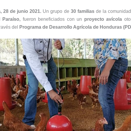
, 28 de junio 2021.
Un grupo de
30 familias
de la comunida
l Paraíso,
fueron beneficiados con un
proyecto avícola
oto
través del
Programa de Desarrollo Agrícola de Honduras (P