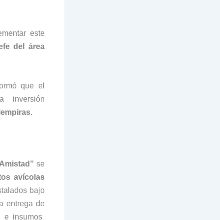
mentar este
efe del área
formó que el
a inversión
lempiras.
o
Amistad”
se
os avícolas
stalados bajo
a entrega de
e insumos