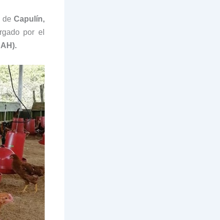
d de
Capulín,
rgado por el
DAH).