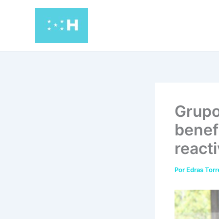
Ir
al
contenido
Grupo
benef
reacti
Por
Edras Tor