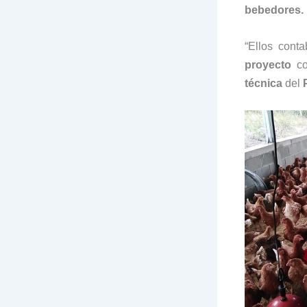
bebedores.
“Ellos cont
proyecto
co
técnica
del