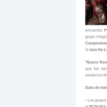
encuentra
Pr
grupo integr
Campesinas 
la
raza Hy-L
“
Nuevo Rena
que fue ben
asistencia t
Dato de int
• Los grupos
el
PCM 052-