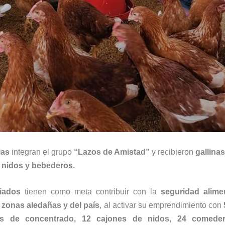
ias
integran el grupo
“Lazos de Amistad”
y recibieron
gallina
 nidos y bebederos.
ciados
tienen como meta contribuir con la
seguridad alimen
zonas aledañas y del país
, al activar su emprendimiento con
les de concentrado, 12 cajones de nidos, 24 comede