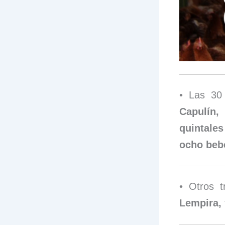
• Las 30 
Capulín,
quintale
ocho beb
• Otros 
Lempira,