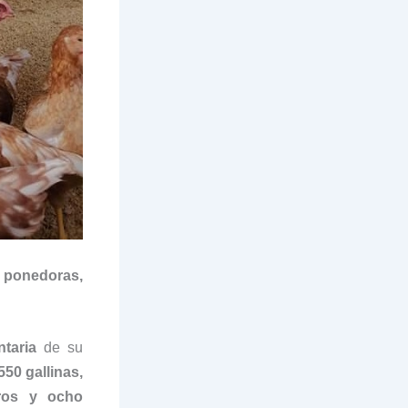
s ponedoras,
taria
de su
550 gallinas,
ros y ocho