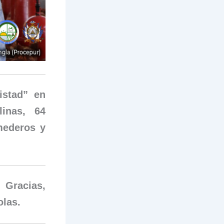
istad” en
linas, 64
mederos y
 Gracias,
olas.