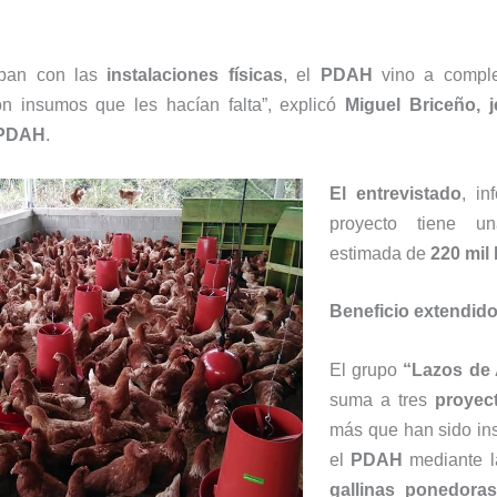
aban con las
instalaciones
físicas
, el
PDAH
vino a comple
n insumos que les hacían falta”, explicó
Miguel Briceño, j
PDAH
.
El entrevistado
, in
proyecto tiene un
estimada de
220 mil 
Beneficio extendid
El grupo
“Lazos de 
suma a tres
proyect
más que han sido in
el
PDAH
mediante l
gallinas ponedoras