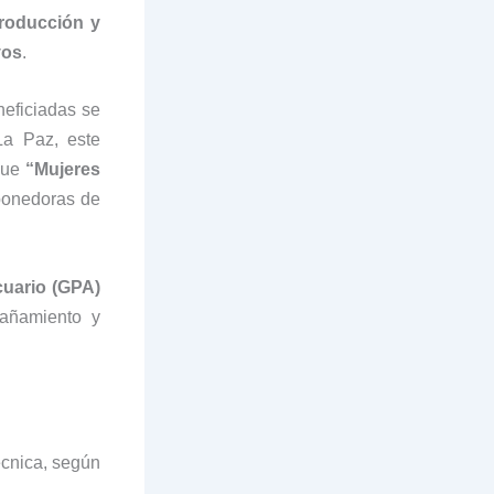
roducción y
vos
.
neficiadas se
a Paz, este
que
“Mujeres
onedoras de
uario (GPA)
pañamiento y
écnica, según