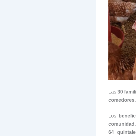
Las
30 famil
comedores,
Los
benefi
comunidad, 
64 quinta