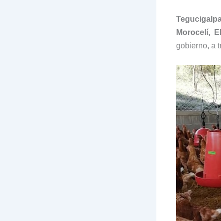
Tegucigalpa
Morocelí, E
gobierno, a 