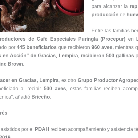
para alcanzar la
rep
producción
de
hue
Entre las familias be
oductores de Café Especiales Puringla (Procepur)
en L
ado por
445 beneficiarios
que recibieron
960 aves,
mientras 
en Acción” de Gracias, Lempira, recibieron 500 gallinas
p
ine Brown.
cer en Gracias, Lempira
, es otro
Grupo Productor Agropec
eficiado al recibir
500 aves
, estas familias reciben acom
écnica”, añadió
Briceño
.
erés
 asistidos por el
PDAH
reciben acompañamiento y asistencia t
2019.