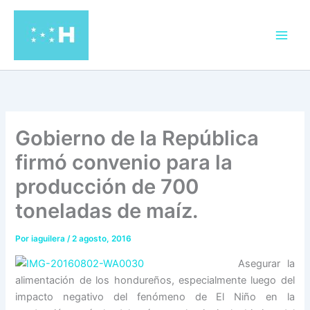
Ir
al
contenido
Gobierno de la República
firmó convenio para la
producción de 700
toneladas de maíz.
Por
iaguilera
/
2 agosto, 2016
Asegurar l
a
alimentación de los hondureños, especialmente luego del
impacto negativo del fenómeno de El Niño en la