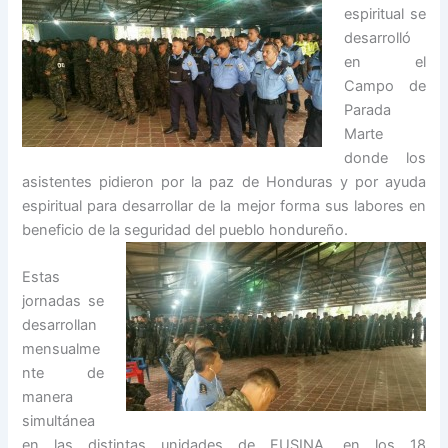
espiritual se
desarrolló
en el
Campo de
Parada
Marte
donde los
asistentes pidieron por la paz de Honduras y por ayuda
espiritual para desarrollar de la mejor forma sus labores en
beneficio de la seguridad del pueblo
hondureño.
Estas
jornadas se
desarrollan
mensualme
nte de
manera
simultánea
en las distintas unidades de FUSINA, en los 18