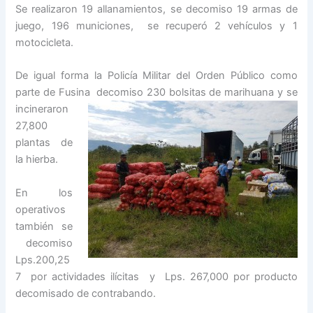
Se realizaron 19 allanamientos, se decomiso 19 armas de
juego, 196 municiones, se recuperó 2 vehículos y 1
motocicleta.
De igual forma la Policía Militar del Orden Público como
parte de Fusina decomiso 230
bolsitas de marihuana y se
incineraron
27,800
plantas de
la hierba.
En los
operativos
también se
decomiso
Lps.200,25
7 por actividades ilícitas y Lps. 267,000 por producto
decomisado de contrabando.