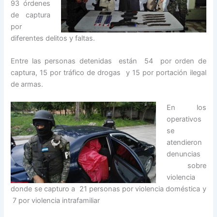
93 órdenes
de captura
por
diferentes delitos y faltas.
Entre las personas detenidas están 54 por orden de
captura, 15 por tráfico de drogas y 15 por portación ilegal
de armas.
En los
operativos
se
atendieron
denuncias
sobre
violencia
donde se capturo a 21 personas por violencia doméstica y
7 por violencia intrafamiliar