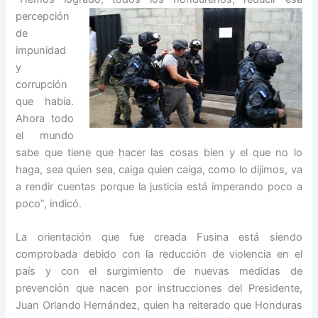
percepción
de
impunidad
y
corrupción
que había.
Ahora todo
el mundo
sabe que tiene que hacer las cosas bien y el que no lo
haga, sea quien sea, caiga quien caiga, como lo dijimos, va
a rendir cuentas porque la justicia está imperando poco a
poco”, indicó.
La orientación que fue creada Fusina está siendo
comprobada debido con la reducción de violencia en el
país y con el surgimiento de nuevas medidas de
prevención que nacen por instrucciones del Presidente,
Juan Orlando Hernández, quien ha reiterado que Honduras